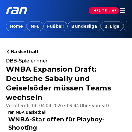
HEUTE LIVE
Home
NFL
Fußball
Bundesliga
2. Liga
T
Basketball
DBB-Spielerinnen
WNBA Expansion Draft:
Deutsche Sabally und
Geiselsöder müssen Teams
wechseln
Veröffentlicht:
04.04.2026 • 09:44 Uhr
von
SID
ran NBA Basketball
WNBA-Star offen für Playboy-
Shooting