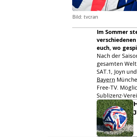
Bild: tvcran
Im Sommer steh
verschiedenen
euch, wo gespi
Nach der Saiso
gesamten Welt
SAT.1, Joyn un
Bayern
München
Free-TV. Mögli
Sublizenz-Vere
J