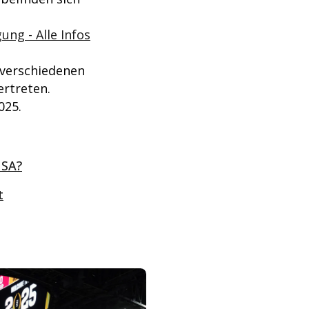
ng - Alle Infos
 verschiedenen
ertreten.
025.
USA?
t