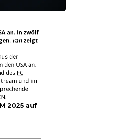
A an. In zwölf
agen.
ran
zeigt
aus der
in den USA an.
d des
FC
stream und im
sprechende
ZN.
M 2025 auf