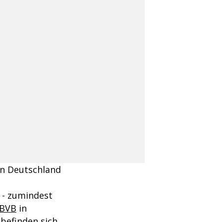
n Deutschland
 - zumindest
BVB
in
 befinden sich