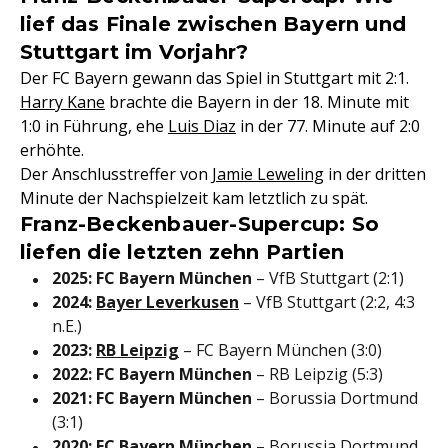
lief das Finale zwischen Bayern und
Stuttgart im Vorjahr?
Der FC Bayern gewann das Spiel in Stuttgart mit 2:1.
Harry Kane
brachte die Bayern in der 18. Minute mit
1:0 in Führung, ehe
Luis Diaz
in der 77. Minute auf 2:0
erhöhte.
Der Anschlusstreffer von
Jamie Leweling
in der dritten
Minute der Nachspielzeit kam letztlich zu spät.
Franz-Beckenbauer-Supercup: So
liefen die letzten zehn Partien
2025:
FC Bayern München
– VfB Stuttgart (2:1)
2024:
Bayer Leverkusen
– VfB Stuttgart (2:2, 4:3
n.E.)
2023:
RB Leipzig
– FC Bayern München (3:0)
2022:
FC Bayern München
– RB Leipzig (5:3)
2021:
FC Bayern München
– Borussia Dortmund
(3:1)
2020:
FC Bayern München
– Borussia Dortmund