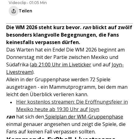
Videoclip • 01:05 Min
Teilen
Die WM 2026 steht kurz bevor.
ran
blickt auf zwölf
besonders klangvolle Begegnungen, die Fans
keinesfalls verpassen dürfen.
Das Warten hat ein Ende! Die WM 2026 beginnt am
Donnerstag mit der Partie zwischen Mexiko und
Südafrika (
ab 21:00 Uhr im Liveticker
und auf
Joyn-
Livestream
).
Allein in der Gruppenphase werden 72 Spiele
ausgetragen - ein Mammutprogramm, bei dem man
leicht den Überblick verlieren kann.
Hier kostenlos streamen: Die Eröffnungsfeier in
Mexiko heute ab 19:30 Uhr auf Joyn
ran
hat sich den
Spielplan der WM-Gruppenphase
einmal genauer angesehen und zeigt die Spiele, die
Fans auf keinen Fall verpassen sollten.