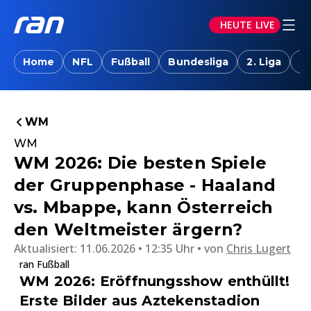
HEUTE LIVE
Home
NFL
Fußball
Bundesliga
2. Liga
T
WM
WM
WM 2026: Die besten Spiele
der Gruppenphase - Haaland
vs. Mbappe, kann Österreich
den Weltmeister ärgern?
Aktualisiert:
11.06.2026 • 12:35 Uhr
von
Chris Lugert
ran Fußball
WM 2026: Eröffnungsshow enthüllt!
Erste Bilder aus Aztekenstadion