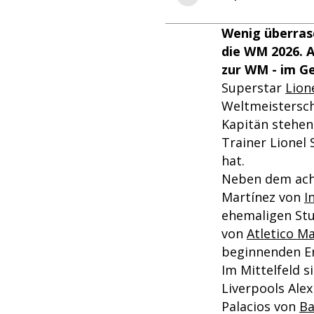
Wenig überrasc
die WM 2026. A
zur WM - im G
Superstar
Lion
Weltmeistersch
Kapitän stehen
Trainer Lionel
hat.
Neben dem acht
Martínez von
I
ehemaligen Stu
von
Atletico M
beginnenden E
Im Mittelfeld 
Liverpools Alex
Palacios von
Ba