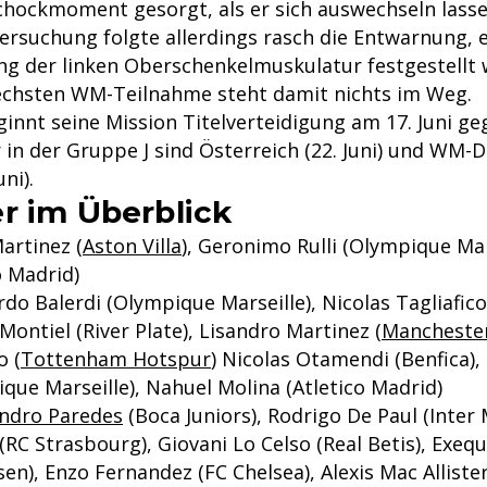
chockmoment gesorgt, als er sich auswechseln lasse
rsuchung folgte allerdings rasch die Entwarnung, es
ng der linken Oberschenkelmuskulatur festgestellt
echsten WM-Teilnahme steht damit nichts im Weg.
innt seine Mission Titelverteidigung am 17. Juni ge
 in der Gruppe J sind Österreich (22. Juni) und WM-
ni).
r im Überblick
Martinez (
Aston Villa
), Geronimo Rulli (Olympique Mars
o Madrid)
rdo Balerdi (Olympique Marseille), Nicolas Tagliafi
Montiel (River Plate), Lisandro Martinez (
Mancheste
o (
Tottenham Hotspur
) Nicolas Otamendi (Benfica)
que Marseille), Nahuel Molina (Atletico Madrid)
ndro Paredes
(Boca Juniors), Rodrigo De Paul (Inter 
(RC Strasbourg), Giovani Lo Celso (Real Betis), Exequ
en), Enzo Fernandez (FC Chelsea), Alexis Mac Allister