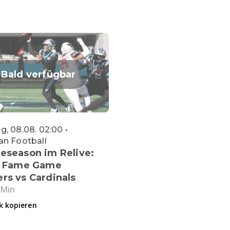
Bald verfügbar
, 08.08. 02:00 •
an Football
eseason im Relive:
of Fame Game
rs vs Cardinals
 Min
k kopieren