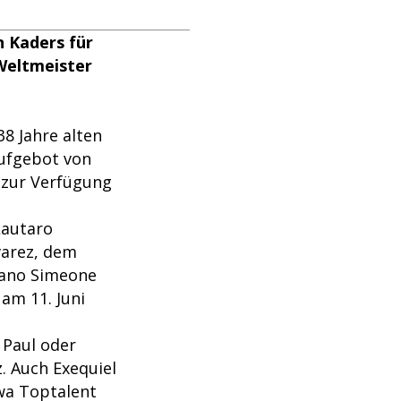
n Kaders für
 Weltmeister
8 Jahre alten
Aufgebot von
n zur Verfügung
Lautaro
varez, dem
iano Simeone
am 11. Juni
 Paul oder
z. Auch Exequiel
wa Toptalent