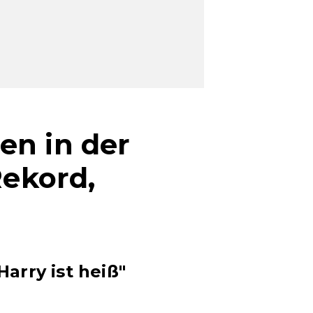
en in der
Rekord,
arry ist heiß"