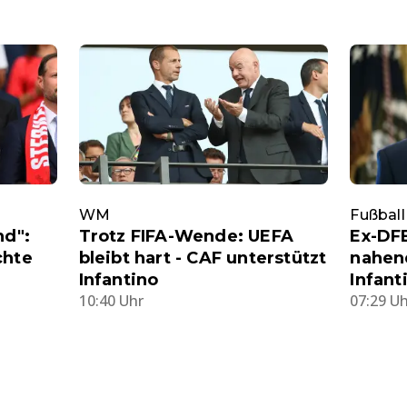
WM
Fußball
nd":
Trotz FIFA-Wende: UEFA
Ex-DF
chte
bleibt hart - CAF unterstützt
nahen
Infantino
Infant
10:40 Uhr
07:29 U