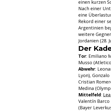
einen kurzen S
Nach einer Unte
eine Überlastu
Rekord einer s
Argentinien beg
weitere Gegner
Jordanien (28. Ju
Der Kade
Tor
: Emiliano 
Musso (Atletic
Abwehr
: Leona
Lyon), Gonzalo 
Cristian Romer
Medina (Olympi
Mittelfeld
:
Lea
Valentín Barco 
(Bayer Leverkus