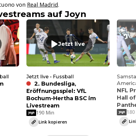
tuono von
Real Madrid
.
estreams auf Joyn
Jetzt live
ball
Jetzt live • Fussball
Samstag
im
2. Bundesliga,
Americ
NFL Pr
Eröffnungsspiel: VfL
Hall 
Bochum-Hertha BSC im
Panthe
Livestream
180
190 Min
Lin
Link kopieren