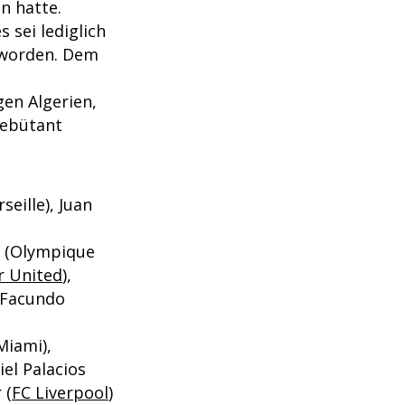
n hatte.
 sei lediglich
 worden. Dem
gen Algerien,
Debütant
eille), Juan
co (Olympique
r United
),
, Facundo
Miami),
iel Palacios
 (
FC Liverpool
)