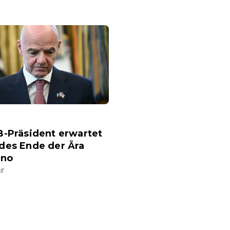
B-Präsident erwartet
des Ende der Ära
ino
hr