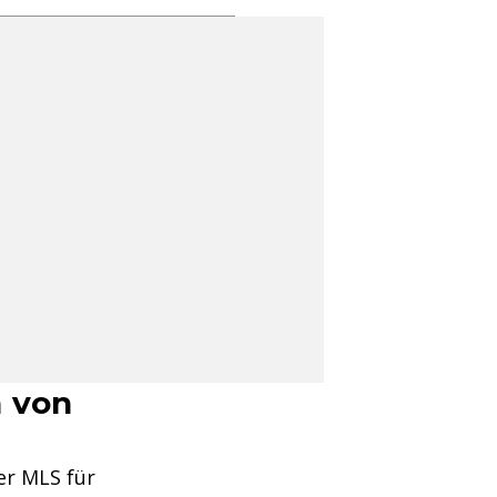
h von
er MLS für