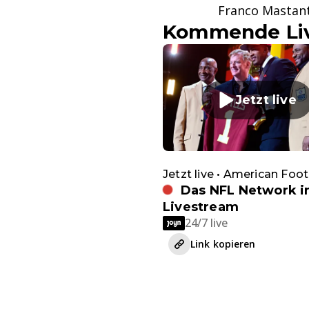
Franco Mastan
Kommende Liv
Jetzt live
Jetzt live • American Foot
Das NFL Network 
Livestream
24/7 live
Link kopieren