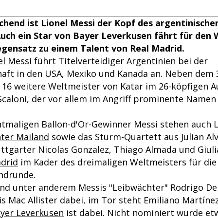
hend ist Lionel Messi der Kopf des argentinische
uch ein Star von Bayer Leverkusen fährt für den
egensatz zu einem Talent von Real Madrid.
el Messi
führt Titelverteidiger
Argentinien
bei der
aft in den USA, Mexiko und Kanada an. Neben dem 3
 16 weitere Weltmeister von Katar im 26-köpfigen 
 Scaloni, der vor allem im Angriff prominente Name
maligen Ballon-d'Or-Gewinner Messi stehen auch 
nter Mailand
sowie das Sturm-Quartett aus Julian Al
ttgarter Nicolas Gonzalez, Thiago Almada und Giul
adrid
im Kader des dreimaligen Weltmeisters für die 
ndrunde.
sind unter anderem Messis "Leibwächter" Rodrigo De
is Mac Allister dabei, im Tor steht Emiliano Martíne
yer Leverkusen
ist dabei. Nicht nominiert wurde et