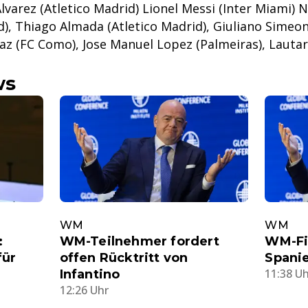
 Alvarez (Atletico Madrid) Lionel Messi (Inter Miami) 
d), Thiago Almada (Atletico Madrid), Giuliano Simeon
Paz (FC Como), Jose Manuel Lopez (Palmeiras), Lauta
ws
WM
WM
:
WM-Teilnehmer fordert
WM-Fi
für
offen Rücktritt von
Spanie
11:38 U
Infantino
12:26 Uhr