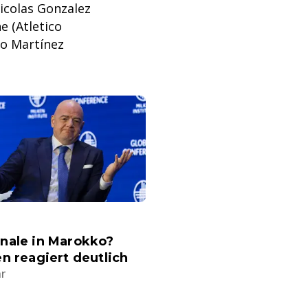
Nicolas Gonzalez
e (Atletico
ro Martínez
nale in Marokko?
n reagiert deutlich
hr