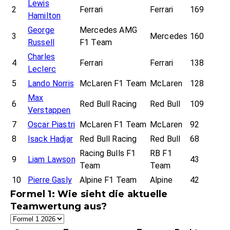
Lewis
2
Ferrari
Ferrari
169
Hamilton
George
Mercedes AMG
3
Mercedes
160
Russell
F1 Team
Charles
4
Ferrari
Ferrari
138
Leclerc
5
Lando Norris
McLaren F1 Team
McLaren
128
Max
6
Red Bull Racing
Red Bull
109
Verstappen
7
Oscar Piastri
McLaren F1 Team
McLaren
92
8
Isack Hadjar
Red Bull Racing
Red Bull
68
Racing Bulls F1
RB F1
9
Liam Lawson
43
Team
Team
10
Pierre Gasly
Alpine F1 Team
Alpine
42
Formel 1: Wie sieht die aktuelle
Teamwertung aus?