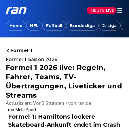
HEUTE LIVE
Home
NFL
Fußball
Bundesliga
2. Liga
T
Formel 1
Formel-1-Saison 2026
Formel 1 2026 live: Regeln,
Fahrer, Teams, TV-
Übertragungen, Liveticker und
Streams
Aktualisiert:
Vor 3 Stunden
von
ran.de
ran Mehr Sport
Formel 1: Hamiltons lockere
Skateboard-Ankunft endet im Crash