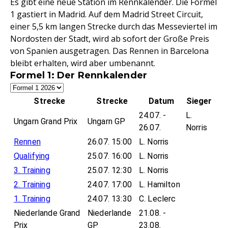
Es gibt eine neue Station im Rennkalender. Die Formel
1 gastiert in Madrid. Auf dem Madrid Street Circuit,
einer 5,5 km langen Strecke durch das Messeviertel im
Nordosten der Stadt, wird ab sofort der Große Preis
von Spanien ausgetragen. Das Rennen in Barcelona
bleibt erhalten, wird aber umbenannt.
Formel 1: Der Rennkalender
Strecke
Strecke
Datum
Sieger
24.07. -
L.
Ungarn Grand Prix
Ungarn GP
26.07.
Norris
Rennen
26.07. 15:00
L. Norris
Qualifying
25.07. 16:00
L. Norris
3. Training
25.07. 12:30
L. Norris
2. Training
24.07. 17:00
L. Hamilton
1. Training
24.07. 13:30
C. Leclerc
Niederlande Grand
Niederlande
21.08. -
Prix
GP
23.08.