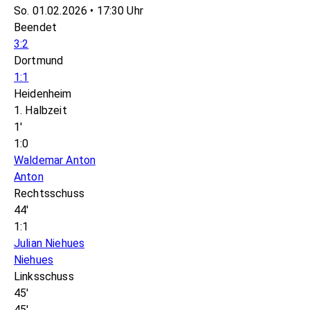
So. 01.02.2026 • 17:30 Uhr
Beendet
3:2
Dortmund
1:1
Heidenheim
1. Halbzeit
1'
1:0
Waldemar Anton
Anton
Rechtsschuss
44'
1:1
Julian Niehues
Niehues
Linksschuss
45'
45'