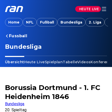
HEUTE LIVE
Home
NFL
Fußball
Bundesliga
2. Liga
T
Fussball
Bundesliga
Übersicht
Heute Live
Spielplan
Tabelle
Videos
Konferenz
Borussia Dortmund - 1. FC
Heidenheim 1846
Bundesliga
20. Spieltag