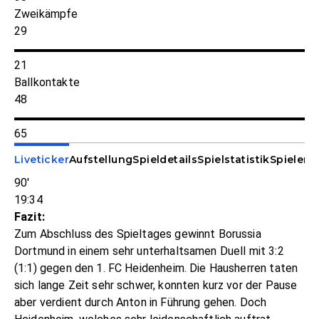
Zweikämpfe
29
21
Ballkontakte
48
65
Liveticker
Aufstellung
Spieldetails
Spielstatistik
Spieler-S
90'
19:34
Fazit:
Zum Abschluss des Spieltages gewinnt Borussia
Dortmund in einem sehr unterhaltsamen Duell mit 3:2
(1:1) gegen den 1. FC Heidenheim. Die Hausherren taten
sich lange Zeit sehr schwer, konnten kurz vor der Pause
aber verdient durch Anton in Führung gehen. Doch