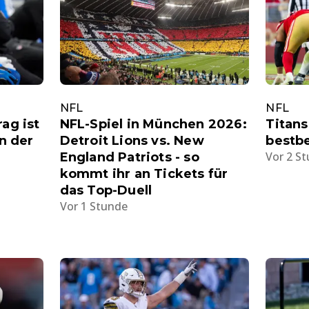
NFL
NFL
ag ist
NFL-Spiel in München 2026:
Titans
in der
Detroit Lions vs. New
bestb
Vor 2 S
England Patriots - so
kommt ihr an Tickets für
das Top-Duell
Vor 1 Stunde