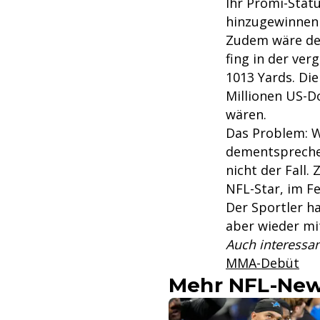
Ihr Promi-Statu
hinzugewinnen 
Zudem wäre der
fing in der ve
1013 Yards. Die
Millionen US-D
wären.
Das Problem: W
dementsprechen
nicht der Fall
NFL-Star, im F
Der Sportler h
aber wieder mit
Auch interessan
MMA-Debüt
Mehr NFL-Ne