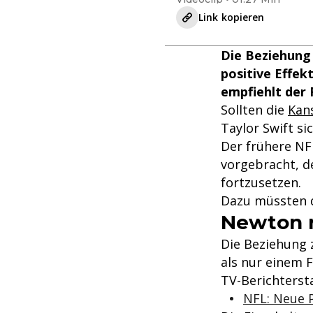
Link kopieren
Die Beziehung 
positive Effek
empfiehlt der 
Sollten die
Kans
Taylor Swift si
Der frühere NF
vorgebracht, d
fortzusetzen.
Dazu müssten di
Newton r
Die Beziehung 
als nur einem 
TV-Berichterst
NFL: Neue P