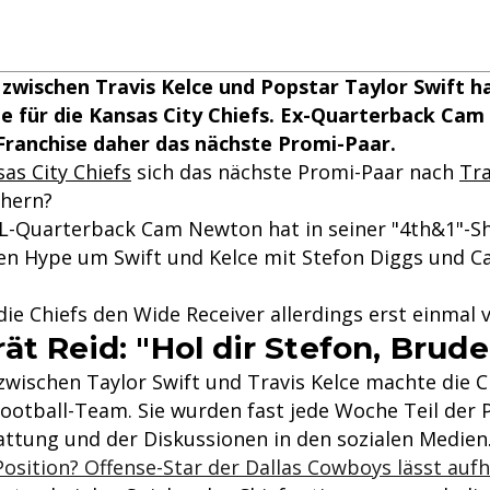
zwischen Travis Kelce und Popstar Taylor Swift ha
te für die Kansas City Chiefs. Ex-Quarterback Ca
Franchise daher das nächste Promi-Paar.
as City Chiefs
sich das nächste Promi-Paar nach
Tra
chern?
L-Quarterback Cam Newton hat in seiner "4th&1"-Sh
en Hype um Swift und Kelce mit Stefon Diggs und Ca
e Chiefs den Wide Receiver allerdings erst einmal v
ät Reid: "Hol dir Stefon, Brude
zwischen Taylor Swift und Travis Kelce machte die C
Football-Team. Sie wurden fast jede Woche Teil der 
attung und der Diskussionen in den sozialen Medien
osition? Offense-Star der Dallas Cowboys lässt auf