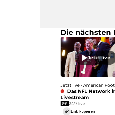
Die nächsten 
Jetzt live
Jetzt live • American Foot
Das NFL Network 
Livestream
24/7 live
Link kopieren