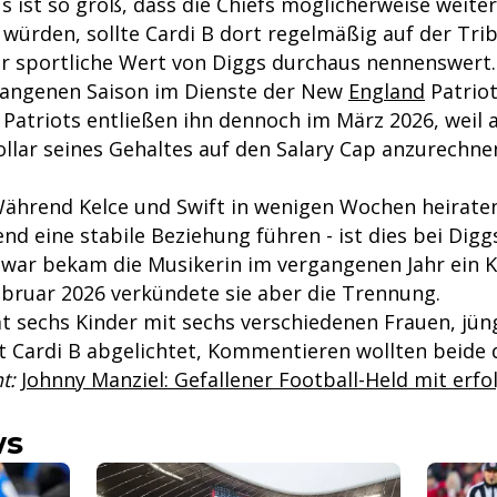
s ist so groß, dass die Chiefs möglicherweise weite
würden, sollte Cardi B dort regelmäßig auf der Trib
 sportliche Wert von Diggs durchaus nennenswert. 
rgangenen Saison im Dienste der New
England
Patriot
 Patriots entließen ihn dennoch im März 2026, weil 
ollar seines Gehaltes auf den Salary Cap anzurechn
ährend Kelce und Swift in wenigen Wochen heiraten
d eine stabile Beziehung führen - ist dies bei Digg
. Zwar bekam die Musikerin im vergangenen Jahr ein 
ebruar 2026 verkündete sie aber die Trennung.
at sechs Kinder mit sechs verschiedenen Frauen, jün
 Cardi B abgelichtet, Kommentieren wollten beide di
t:
Johnny Manziel: Gefallener Football-Held mit erf
ws