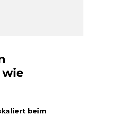
n
 wie
skaliert beim