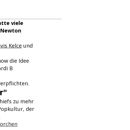
tte viele
m Newton
vis Kelce
und
ow die Idee
rdi B
erpflichten.
r"
hiefs zu mehr
Popkultur, der
.
horchen