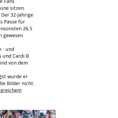
re Fans
üne sitzen.
Der 32-Jährige
s Pässe für
ansonsten 26,5
en gewesen
 - und
s und Cardi B
Kind von dem
gst wurde er
e Bilder nicht.
olgreichem