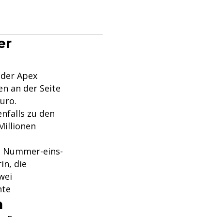
er
 der Apex
en an der Seite
uro.
enfalls zu den
Millionen
en Nummer-eins-
in, die
wei
hte
n