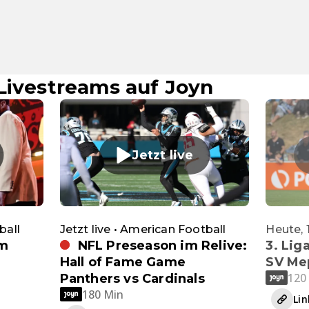
Livestreams auf Joyn
Jetzt live
ball
Jetzt live • American Football
Heute, 
im
NFL Preseason im Relive:
3. Lig
Hall of Fame Game
SV Me
120
Panthers vs Cardinals
180 Min
Lin