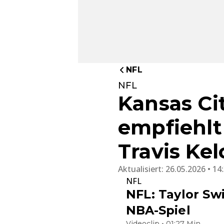
NFL
NFL
Kansas Ci
empfiehlt
Travis Kel
Aktualisiert:
26.05.2026 • 14
NFL
NFL: Taylor Swi
NBA-Spiel
Videoclip • 01:27 Min