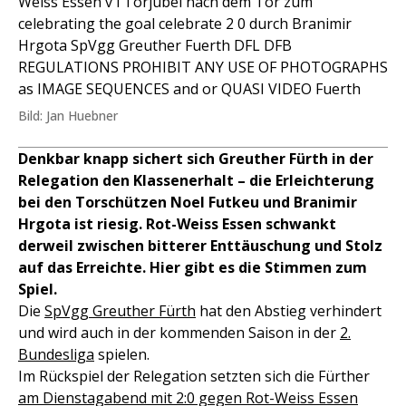
Weiss Essen v l Torjubel nach dem Tor zum
celebrating the goal celebrate 2 0 durch Branimir
Hrgota SpVgg Greuther Fuerth DFL DFB
REGULATIONS PROHIBIT ANY USE OF PHOTOGRAPHS
as IMAGE SEQUENCES and or QUASI VIDEO Fuerth
Bild: Jan Huebner
Denkbar knapp sichert sich Greuther Fürth in der
Relegation den Klassenerhalt – die Erleichterung
bei den Torschützen Noel Futkeu und Branimir
Hrgota ist riesig. Rot-Weiss Essen schwankt
derweil zwischen bitterer Enttäuschung und Stolz
auf das Erreichte. Hier gibt es die Stimmen zum
Spiel.
Die
SpVgg Greuther Fürth
hat den Abstieg verhindert
und wird auch in der kommenden Saison in der
2.
Bundesliga
spielen.
Im Rückspiel der Relegation setzten sich die Fürther
am Dienstagabend mit 2:0 gegen Rot-Weiss Essen