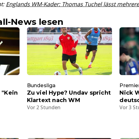
nt:
Englands WM-Kader: Thomas Tuchel lässt mehrere
ll-News lesen
Bundesliga
Premie
 "Kein
Zu viel Hype? Undav spricht
Nick 
Klartext nach WM
deuts
Vor 2 Stunden
Vor 3 S