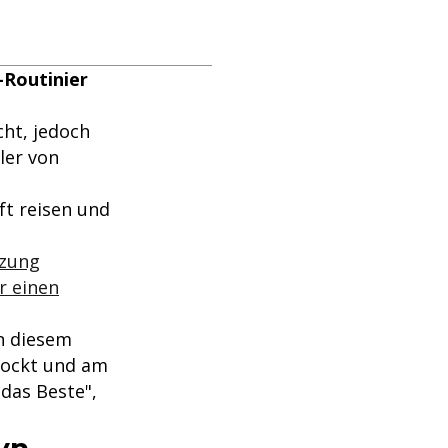
-Routinier
cht, jedoch
ler von
ft reisen und
tzung
r einen
in diesem
hockt und am
das Beste",