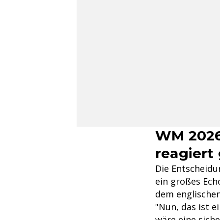
WM 2026
reagiert
Die Entscheidu
ein großes Ech
dem englischen
"Nun, das ist e
wäre eine siche