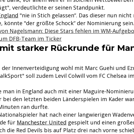
gt", verdeutlichte er seinen Standpunkt.
England
"nie in Stich gelassen“. Das dieser nun nicht 
e, könnte "der größte Schock“ der Nominierung sein
von Nagelsmann: Diese Stars fehlen im WM-Aufgebo
zum DFB-Team im Ticker
mit starker Rückrunde für Ma
n der Innenverteidigung wohl mit Marc Guehi und Ez
talkSport" soll zudem Levil Colwill vom FC Chelsea i
te man in England auch mit einer Maguire-Nominier
 bei den letzten beiden Länderspielen im Kader wa
Minuten ran durfte.
Nationalspieler hat nach einer langwierigen Wadenv
de für
Manchester United
gespielt und einen großen
ch die Red Devils bis auf Platz drei nach vorne schi