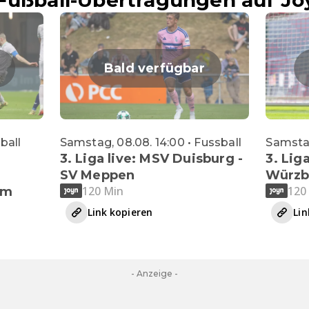
Fußball-Übertragungen auf Jo
Bald verfügbar
sball
Samstag, 08.08. 14:00 • Fussball
Samstag
3. Liga live: MSV Duisburg -
3. Liga
SV Meppen
Würzb
120 Min
120
im
Link kopieren
Lin
- Anzeige -