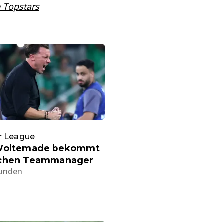
 Topstars
r League
Woltemade bekommt
chen Teammanager
tunden