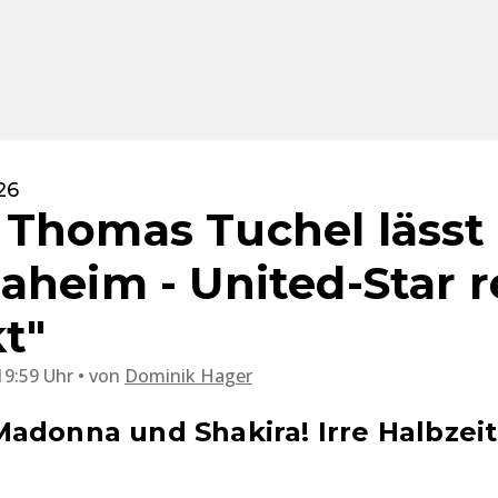
26
Thomas Tuchel lässt
aheim - United-Star r
t"
19:59 Uhr
von
Dominik Hager
adonna und Shakira! Irre Halbzei