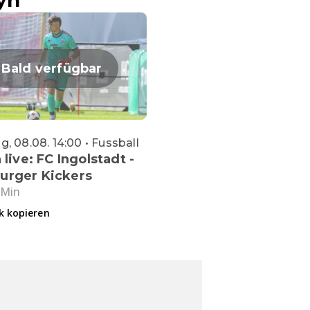
yn
Bald verfügbar
, 08.08. 14:00 • Fussball
 live: FC Ingolstadt -
urger Kickers
 Min
k kopieren