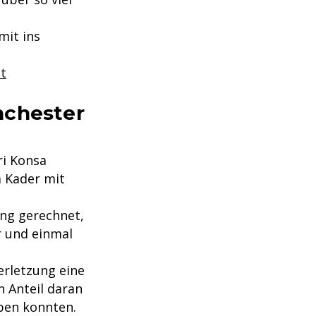
mit ins
.
t
nchester
ri Konsa
m Kader mit
ung gerechnet,
r und einmal
erletzung eine
 Anteil daran
eben konnten.