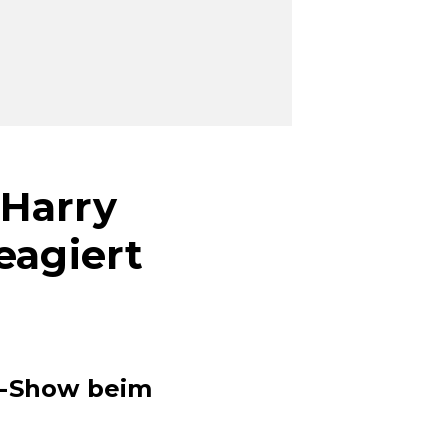
 Harry
eagiert
t-Show beim