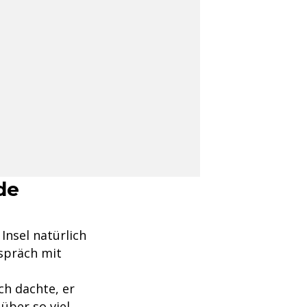
de
Insel natürlich
spräch mit
ch dachte, er
über so viel