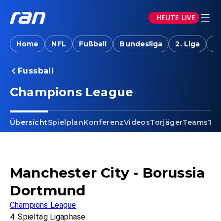
HEUTE LIVE
Home
NFL
Fußball
Bundesliga
2. Liga
T
Fussball
Champions League
Übersicht
Spielplan
Konferenz
Videos
Torjäger
Teams
Tab
Manchester City - Borussia
Dortmund
Champions League
4. Spieltag Ligaphase