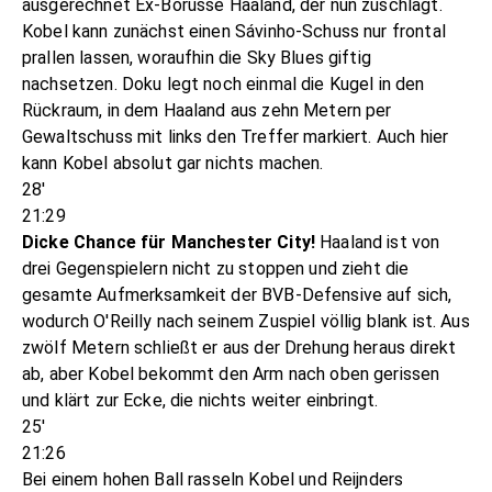
ausgerechnet Ex-Borusse Haaland, der nun zuschlägt.
Kobel kann zunächst einen Sávinho-Schuss nur frontal
prallen lassen, woraufhin die Sky Blues giftig
nachsetzen. Doku legt noch einmal die Kugel in den
Rückraum, in dem Haaland aus zehn Metern per
Gewaltschuss mit links den Treffer markiert. Auch hier
kann Kobel absolut gar nichts machen.
28'
21:29
Dicke Chance für Manchester City!
Haaland ist von
drei Gegenspielern nicht zu stoppen und zieht die
gesamte Aufmerksamkeit der BVB-Defensive auf sich,
wodurch O'Reilly nach seinem Zuspiel völlig blank ist. Aus
zwölf Metern schließt er aus der Drehung heraus direkt
ab, aber Kobel bekommt den Arm nach oben gerissen
und klärt zur Ecke, die nichts weiter einbringt.
25'
21:26
Bei einem hohen Ball rasseln Kobel und Reijnders