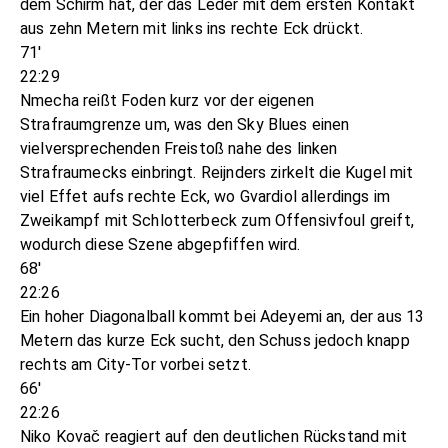
dem Schirm hat, der das Leder mit dem ersten Kontakt
aus zehn Metern mit links ins rechte Eck drückt.
71'
22:29
Nmecha reißt Foden kurz vor der eigenen
Strafraumgrenze um, was den Sky Blues einen
vielversprechenden Freistoß nahe des linken
Strafraumecks einbringt. Reijnders zirkelt die Kugel mit
viel Effet aufs rechte Eck, wo Gvardiol allerdings im
Zweikampf mit Schlotterbeck zum Offensivfoul greift,
wodurch diese Szene abgepfiffen wird.
68'
22:26
Ein hoher Diagonalball kommt bei Adeyemi an, der aus 13
Metern das kurze Eck sucht, den Schuss jedoch knapp
rechts am City-Tor vorbei setzt.
66'
22:26
Niko Kovač reagiert auf den deutlichen Rückstand mit