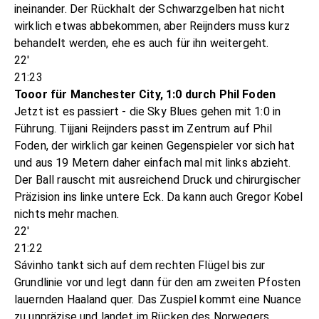
ineinander. Der Rückhalt der Schwarzgelben hat nicht
wirklich etwas abbekommen, aber Reijnders muss kurz
behandelt werden, ehe es auch für ihn weitergeht.
22'
21:23
Tooor für Manchester City, 1:0 durch Phil Foden
Jetzt ist es passiert - die Sky Blues gehen mit 1:0 in
Führung. Tijjani Reijnders passt im Zentrum auf Phil
Foden, der wirklich gar keinen Gegenspieler vor sich hat
und aus 19 Metern daher einfach mal mit links abzieht.
Der Ball rauscht mit ausreichend Druck und chirurgischer
Präzision ins linke untere Eck. Da kann auch Gregor Kobel
nichts mehr machen.
22'
21:22
Sávinho tankt sich auf dem rechten Flügel bis zur
Grundlinie vor und legt dann für den am zweiten Pfosten
lauernden Haaland quer. Das Zuspiel kommt eine Nuance
zu unpräzise und landet im Rücken des Norwegers.