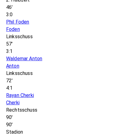
46'
3:0
Phil Foden
Foden
Linksschuss
57'
3:1
Waldemar Anton
Anton
Linksschuss
72'
4:1
Rayan Cherki
Cherki
Rechtsschuss
90'
90'
Stadion