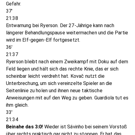
Gefahr.
37'
21:38
Entwarnung bei Ryerson. Der 27-Jährige kann nach
längerer Behandlungspause weitermachen und die Partie
wird im Elf-gegen-Elf fortgesetzt.
36'
21:37
Ryerson bleibt nach einem Zweikampf mit Doku auf dem
Feld liegen und hält sich das rechte Knie, das er sich
scheinbar leicht verdreht hat. Kovač nutzt die
Unterbrechung, um sich vereinzelte Spieler an die
Seitenlinie zu holen und ihnen neue taktische
Anweisungen mit auf den Weg zu geben. Guardiola tut es
ihm gleich.
33'
21:34
Beinahe das 3:0!
Wieder ist Sávinho bei seinem Vorstoß
über rechts praktisch gar nicht zu stoppen. Er hat das