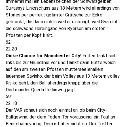
Immerhin mal ein Lebenszeichen der Schwarzgelben:
Guirassys Linksschuss aus 18 Metern wird allerdings von
Stones per perfekt getimter Grätsche zur Ecke
geblockt, die dann nichts weiter einbringt, weil Gvardiol
die schwache Hereingabe von Ryerson am ersten
Pfosten per Kopf klärt.
62'
22:20
Dicke Chance für Manchester City!
Foden tankt sich
links bis zur Grundlinie vor und flankt dann Butterweich
auf den am zweiten Pfosten mutterseelenallein
lauernden Sávinho, der beim Volley aus 13 Metern volley
Risiko geht, den Ball allerdings knapp über die
Dortmunder Querlatte hinweg jagt.
59'
22:18
Der VAR schaut sich noch einmal an, ob beim City-
Ballgewinn, der dem Foden-Tor vorausging, ein Foul an
Bensebaïni vorlag. Dem ist aber nicht so. Der Treffer