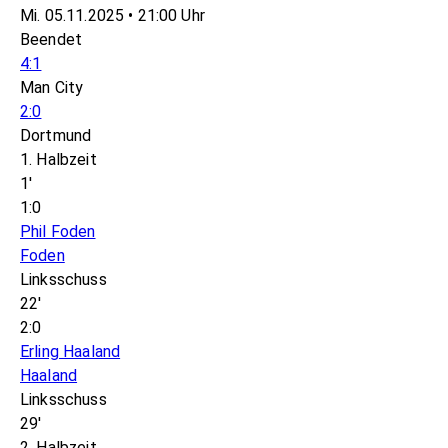
Mi. 05.11.2025 • 21:00 Uhr
Beendet
4:1
Man City
2:0
Dortmund
1. Halbzeit
1'
1:0
Phil Foden
Foden
Linksschuss
22'
2:0
Erling Haaland
Haaland
Linksschuss
29'
2. Halbzeit