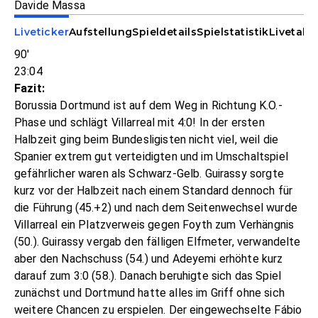
Davide Massa
Liveticker
Aufstellung
Spieldetails
Spielstatistik
Livetabe
90'
23:04
Fazit:
Borussia Dortmund ist auf dem Weg in Richtung K.O.-
Phase und schlägt Villarreal mit 4:0! In der ersten
Halbzeit ging beim Bundesligisten nicht viel, weil die
Spanier extrem gut verteidigten und im Umschaltspiel
gefährlicher waren als Schwarz-Gelb. Guirassy sorgte
kurz vor der Halbzeit nach einem Standard dennoch für
die Führung (45.+2) und nach dem Seitenwechsel wurde
Villarreal ein Platzverweis gegen Foyth zum Verhängnis
(50.). Guirassy vergab den fälligen Elfmeter, verwandelte
aber den Nachschuss (54.) und Adeyemi erhöhte kurz
darauf zum 3:0 (58.). Danach beruhigte sich das Spiel
zunächst und Dortmund hatte alles im Griff ohne sich
weitere Chancen zu erspielen. Der eingewechselte Fábio