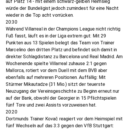
auf Platz 14 - mit einem schwarz-gelben Heimsieg
würde der Bundeligist jedoch zumindest für eine Nacht
wieder in die Top acht vorrücken.
20:30
Während Villarreal in der Champions League nicht richtig
Fuß fasst, läuft es in der Liga extrem gut: Mit 29
Punkten aus 13 Spielen belegt das Team von Trainer
Marcelino den dritten Platz und befindet sich damit in
direkter Schlagdistanz zu Barcelona und Real Madrid. Am
Wochenende spielte Villarreal zuhause 2:1 gegen
Mallorca, rotiert vor dem Duell mit dem BVB aber
ebenfalls auf mehreren Positionen. Auffällig: Mit
Stürmer Mikautadze (31 Mio.) sitzt der teuerste
Neuzugang der Vereinsgeschichte zu Beginn erneut nur
auf der Bank, obwohl der Georgier in 15 Pflichtspielen
fünf Tore und zwei Assists vorzuweisen hat.
20:20
Dortmunds Trainer Kovač reagiert vor dem Heimspiel mit
fünf Wechseln auf das 3:3 gegen den VfB Stuttgart: