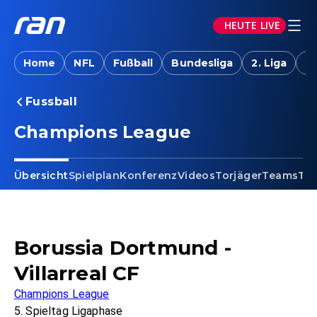
HEUTE LIVE
Home
NFL
Fußball
Bundesliga
2. Liga
T
Fussball
Champions League
Übersicht
Spielplan
Konferenz
Videos
Torjäger
Teams
Tab
Borussia Dortmund -
Villarreal CF
Champions League
5. Spieltag Ligaphase