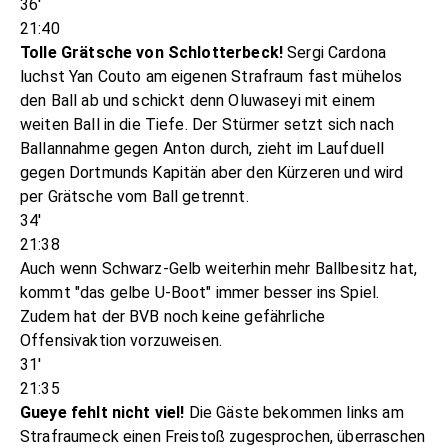
36'
21:40
Tolle Grätsche von Schlotterbeck!
Sergi Cardona
luchst Yan Couto am eigenen Strafraum fast mühelos
den Ball ab und schickt denn Oluwaseyi mit einem
weiten Ball in die Tiefe. Der Stürmer setzt sich nach
Ballannahme gegen Anton durch, zieht im Laufduell
gegen Dortmunds Kapitän aber den Kürzeren und wird
per Grätsche vom Ball getrennt.
34'
21:38
Auch wenn Schwarz-Gelb weiterhin mehr Ballbesitz hat,
kommt "das gelbe U-Boot" immer besser ins Spiel.
Zudem hat der BVB noch keine gefährliche
Offensivaktion vorzuweisen.
31'
21:35
Gueye fehlt nicht viel!
Die Gäste bekommen links am
Strafraumeck einen Freistoß zugesprochen, überraschen