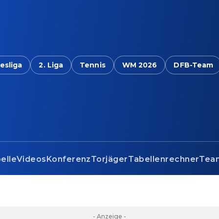
esliga
2. Liga
Tennis
WM 2026
DFB-Team
elle
Videos
Konferenz
Torjäger
Tabellenrechner
Tea
- Anzeige -