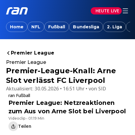
HEUTE LIVE
Home
NFL
Fußball
Bundesliga
2. Liga
T
Premier League
Premier League
Premier-League-Knall: Arne
Slot verlässt FC Liverpool
Aktualisiert:
30.05.2026 • 16:51 Uhr
von
SID
ran Fußball
Premier League: Netzreaktionen
zum Aus von Arne Slot bei Liverpool
Videoclip • 01:19 Min
Teilen