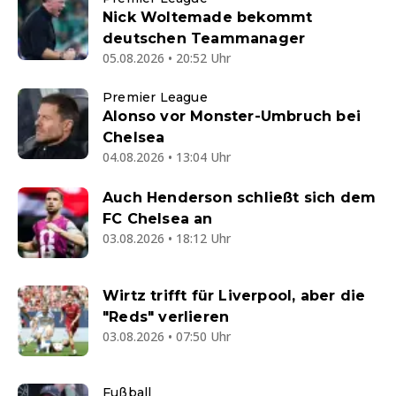
Nick Woltemade bekommt
deutschen Teammanager
05.08.2026 • 20:52 Uhr
Premier League
Alonso vor Monster-Umbruch bei
Chelsea
04.08.2026 • 13:04 Uhr
Auch Henderson schließt sich dem
FC Chelsea an
03.08.2026 • 18:12 Uhr
Wirtz trifft für Liverpool, aber die
"Reds" verlieren
03.08.2026 • 07:50 Uhr
Fußball