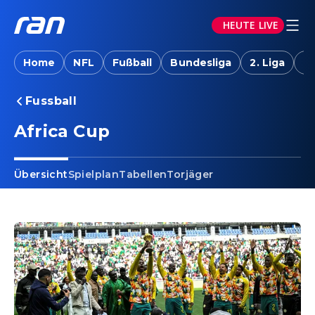
HEUTE LIVE
Home
NFL
Fußball
Bundesliga
2. Liga
T
Fussball
Africa Cup
Übersicht
Spielplan
Tabellen
Torjäger