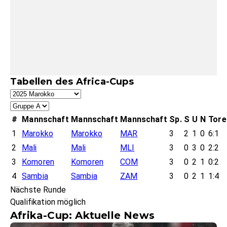
Tabellen des Africa-Cups
#
Mannschaft
Mannschaft
Mannschaft
Sp.
S
U
N
Tore
1
Marokko
Marokko
MAR
3
2
1
0
6:1
2
Mali
Mali
MLI
3
0
3
0
2:2
3
Komoren
Komoren
COM
3
0
2
1
0:2
4
Sambia
Sambia
ZAM
3
0
2
1
1:4
Nächste Runde
Qualifikation möglich
Afrika-Cup: Aktuelle News