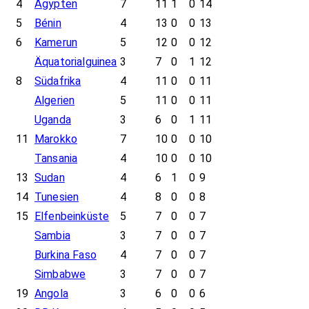
4
Ägypten
7
11
1
0
14
5
Bénin
4
13
0
0
13
6
Kamerun
5
12
0
0
12
Äquatorialguinea
3
7
0
1
12
8
Südafrika
4
11
0
0
11
Algerien
5
11
0
0
11
Uganda
3
6
0
1
11
11
Marokko
7
10
0
0
10
Tansania
4
10
0
0
10
13
Sudan
4
6
1
0
9
14
Tunesien
4
8
0
0
8
15
Elfenbeinküste
5
7
0
0
7
Sambia
3
7
0
0
7
Burkina Faso
4
7
0
0
7
Simbabwe
3
7
0
0
7
19
Angola
3
6
0
0
6