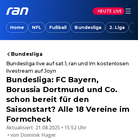
HEUTE LIVE
Home
NFL
Fußball
Bundesliga
2. Liga
T
Bundesliga
Bundesliga live auf sat.1, ran und im kostenlosen
livestream auf Joyn
Bundesliga: FC Bayern,
Borussia Dortmund und Co.
schon bereit für den
Saisonstart? Alle 18 Vereine im
Formcheck
Aktualisiert:
21.08.2025 • 15:52 Uhr
von
Dominik Hager