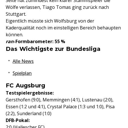
Seite hat zumindest kein klarer Stammspieler die
Wölfe verlassen, Tiago Tomas ging zurück nach
Stuttgart.
Eigentlich müsste sich Wolfsburg von der
Kaderqualität noch im einstelligen Bereich behaupten
können.
ran
-Formbarometer: 55 %
Das Wichtigste zur Bundesliga
Alle News
Spielplan
FC Augsburg
Testspielergebnisse:
Gersthofen (9:0), Memmingen (4:1), Lustenau (2:0),
Essen (1:2 und 4:1), Crystal Palace (1:3 und 1:0), Pisa
(2:2), Sunderland (1:0)
DFB-Pokal:
2:0 (Hallescher FC)