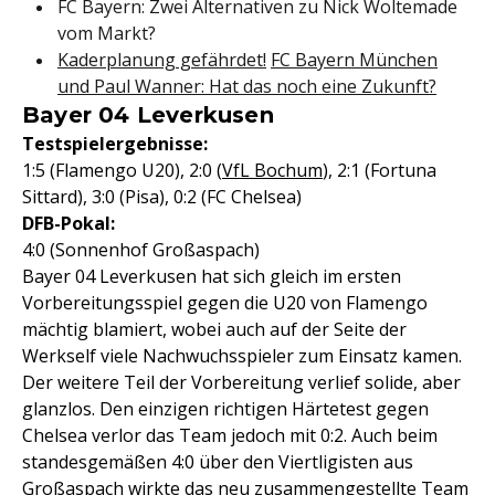
FC Bayern: Zwei Alternativen zu Nick Woltemade
vom Markt?
Kaderplanung gefährdet!
FC Bayern München
und Paul Wanner: Hat das noch eine Zukunft?
Bayer 04 Leverkusen
Testspielergebnisse:
1:5 (Flamengo U20), 2:0 (
VfL Bochum
), 2:1 (Fortuna
Sittard), 3:0 (Pisa), 0:2 (FC Chelsea)
DFB-Pokal:
4:0 (Sonnenhof Großaspach)
Bayer 04 Leverkusen hat sich gleich im ersten
Vorbereitungsspiel gegen die U20 von Flamengo
mächtig blamiert, wobei auch auf der Seite der
Werkself viele Nachwuchsspieler zum Einsatz kamen.
Der weitere Teil der Vorbereitung verlief solide, aber
glanzlos. Den einzigen richtigen Härtetest gegen
Chelsea verlor das Team jedoch mit 0:2. Auch beim
standesgemäßen 4:0 über den Viertligisten aus
Großaspach wirkte das neu zusammengestellte Team