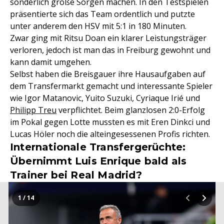
sonderlich große Sorgen machen. In den Testspielen
präsentierte sich das Team ordentlich und putzte
unter anderem den HSV mit 5:1 in 180 Minuten.
Zwar ging mit Ritsu Doan ein klarer Leistungsträger
verloren, jedoch ist man das in Freiburg gewohnt und
kann damit umgehen.
Selbst haben die Breisgauer ihre Hausaufgaben auf
dem Transfermarkt gemacht und interessante Spieler
wie Igor Matanovic, Yuito Suzuki, Cyriaque Irié und
Philipp Treu
verpflichtet. Beim glanzlosen 2:0-Erfolg
im Pokal gegen Lotte mussten es mit Eren Dinkci und
Lucas Höler noch die alteingesessenen Profis richten.
Internationale Transfergerüchte:
Übernimmt Luis Enrique bald als
Trainer bei Real Madrid?
1 / 14