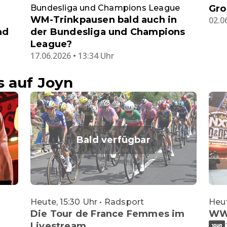
Bundesliga und Champions League
Gro
WM-Trinkpausen bald auch in
02.0
nd
der Bundesliga und Champions
League?
17.06.2026 • 13:34 Uhr
s auf Joyn
Bald verfügbar
Heute, 15:30 Uhr • Radsport
Heut
Die Tour de France Femmes im
WW
Livestream