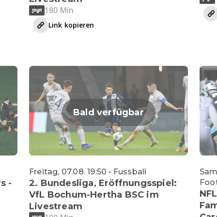
180 Min
Link kopieren
Bald verfügbar
Freitag, 07.08. 19:50 • Fussball
Sams
s -
2. Bundesliga, Eröffnungsspiel:
Foot
NFL
VfL Bochum-Hertha BSC im
Fam
Livestream
Car