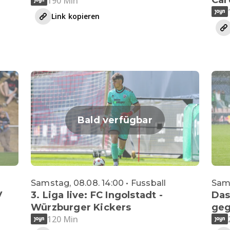
190 Min
Link kopieren
Bald verfügbar
Samstag, 08.08. 14:00 • Fussball
Sams
V
3. Liga live: FC Ingolstadt -
Das
Würzburger Kickers
geg
120 Min