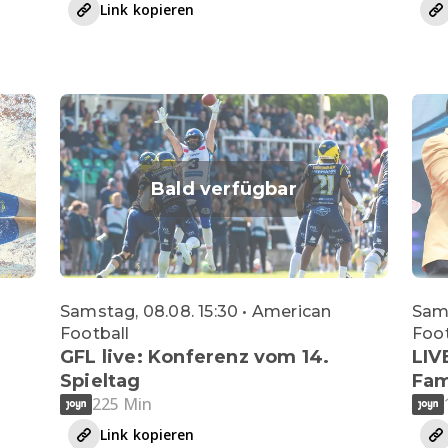
Link kopieren
Bald verfügbar
Samstag, 08.08. 15:30 • American
Sams
Football
Foot
GFL live: Konferenz vom 14.
LIV
Spieltag
Fam
225 Min
Link kopieren