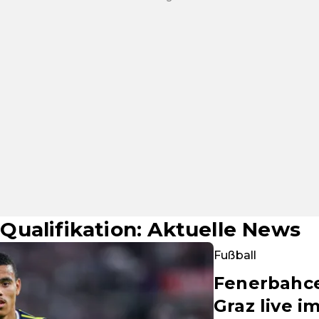
ualifikation: Aktuelle News
Fußball
Fenerbahce
Graz live i