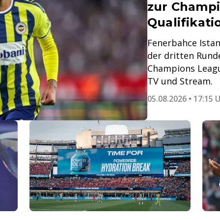
zur Champi
Qualifikati
Fenerbahce Ista
der dritten Runde
Champions League.
TV und Stream.
05.08.2026 • 17:15 