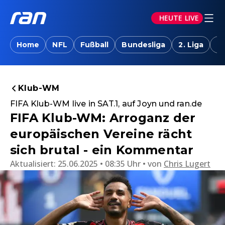
HEUTE LIVE
Home
NFL
Fußball
Bundesliga
2. Liga
T
Klub-WM
FIFA Klub-WM live in SAT.1, auf Joyn und ran.de
FIFA Klub-WM: Arroganz der
europäischen Vereine rächt
sich brutal - ein Kommentar
Aktualisiert:
25.06.2025 • 08:35 Uhr
von
Chris Lugert