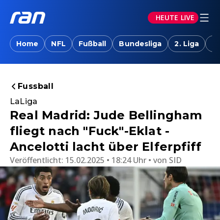
HEUTE LIVE
Home
NFL
Fußball
Bundesliga
2. Liga
T
Fussball
LaLiga
Real Madrid: Jude Bellingham
fliegt nach "Fuck"-Eklat -
Ancelotti lacht über Elferpfiff
Veröffentlicht:
15.02.2025 • 18:24 Uhr
von
SID