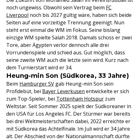
Die Zukunft von Mohamed Salah im Vereinsfußball ist
noch ungewiss. Obwohl sein Vertrag beim
FC
Liverpool
noch bis 2027 gültig wäre, haben sich beide
Seiten auf eine vorzeitige Trennung geeinigt. Nun
steht erst einmal die WM im Fokus. Seine bislang
einzige WM spielte Salah 2018. Damals schoss er zwei
Tore, aber Ägypten verlor dennoch alle drei
Vorrundenspiele und schied aus. Gut möglich, dass
seine zweite WM auch die letzte sein wird. Kurz nach
dem Turnierstart wird er 34.
Heung-min Son (Südkorea, 33 Jahre)
Beim
Hamburger SV
gab Heung-min Son sein
Profidebüt, bei
Bayer Leverkusen
entwickelte er sich
zum Top-Spieler, bei
Tottenham Hotspur
zum
Weltstar. Seit Sommer 2025 spielt der Südkoreaner in
den USA für Los Angeles FC. Der Stürmer war bereits
bei drei Weltmeisterschaften dabei, 2022 erreichte er
mit Südkorea das Achtelfinale. Im Juli wird er 34 Jahre
alt. Der Abschied von der Nationalmannschaft dürfte