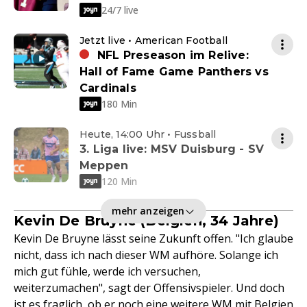
24/7 live
Jetzt live • American Football
NFL Preseason im Relive:
Hall of Fame Game Panthers vs
Cardinals
180 Min
Heute, 14:00 Uhr • Fussball
3. Liga live: MSV Duisburg - SV
Meppen
120 Min
mehr anzeigen
Kevin De Bruyne (Belgien, 34 Jahre)
Kevin De Bruyne lässt seine Zukunft offen. "Ich glaube
nicht, dass ich nach dieser WM aufhöre. Solange ich
mich gut fühle, werde ich versuchen,
weiterzumachen", sagt der Offensivspieler. Und doch
ist es fraglich, ob er noch eine weitere WM mit Belgien