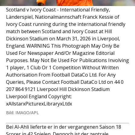
Scotland v Ivory Coast - International Friendly,
Länderspiel, Nationalmannschaft Franck Kessie of
Ivory Coast running during the international friendly
match between Scotland and Ivory Coast at Hill
Dickinson Stadium on March 31, 2026 in Liverpool,
England. WARNING This Photograph May Only Be
Used For Newspaper And/Or Magazine Editorial
Purposes. May Not Be Used For Publications Involving
1 player, 1 Club Or 1 Competition Without Written
Authorisation From Football DataCo Ltd. For Any
Queries, Please Contact Football DataCo Ltd on 44 0
207 864 9121 Liverpool Hill Dickinson Stadium
Liverpool England Copyright:
xAllstarxPicturexLibraryxLtdx
Bild: IMAGO/APL
Bei Al-Ahli lieferte er in der vergangenen Saison 18
Scorer in 42 Spielen. Dennoch ist der zentrale