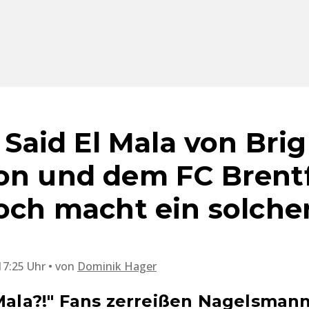
: Said El Mala von Bri
on und dem FC Brent
doch macht ein solch
17:25 Uhr
von
Dominik Hager
 Mala?!" Fans zerreißen Nagelsman