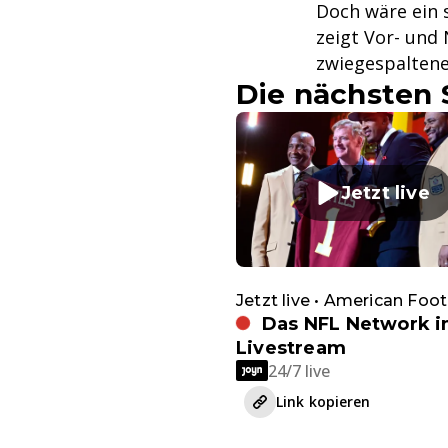
Doch wäre ein 
zeigt Vor- und
zwiegespaltene
Die nächsten 
Jetzt live
Jetzt live • American Foot
Das NFL Network 
Livestream
24/7 live
Link kopieren