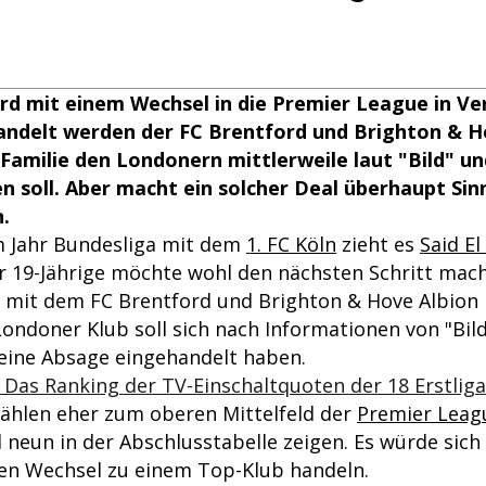
ird mit einem Wechsel in die Premier League in V
andelt werden der FC Brentford und Brighton & H
Familie den Londonern mittlerweile laut "Bild" un
 soll. Aber macht ein solcher Deal überhaupt Sin
.
m Jahr Bundesliga mit dem
1. FC Köln
zieht es
Said El
er 19-Jährige möchte wohl den nächsten Schritt mac
iv mit dem FC Brentford und Brighton & Hove Albion
ondoner Klub soll sich nach Informationen von "Bild
 eine Absage eingehandelt haben.
 Das Ranking der TV-Einschaltquoten der 18 Erstlig
zählen eher zum oberen Mittelfeld der
Premier Leag
 neun in der Abschlusstabelle zeigen. Es würde sich
hen Wechsel zu einem Top-Klub handeln.