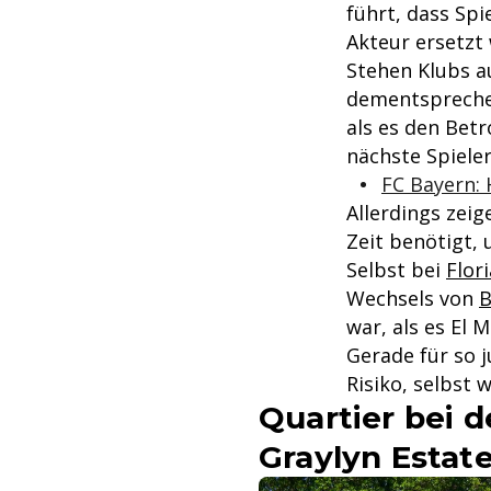
führt, dass Spi
Akteur ersetzt
Stehen Klubs a
dementsprechend
als es den Betr
nächste Spieler
FC Bayern: 
Allerdings zeig
Zeit benötigt,
Selbst bei
Flor
Wechsels von
B
war, als es El Ma
Gerade für so 
Risiko, selbst 
Quartier bei 
Graylyn Estat