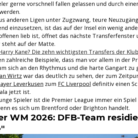
eler gerne vorschnell fallen gelassen und durch ein
 werden.
us anderen Ligen unter Zugzwang, teure Neuzugän
 einzusetzen, ist das auf der Insel ein wenig ander
offenen lieb ist, öffnet das nächste Transferfenster
 steht auf der Matte.
Harry Kane? Die zehn wichtigsten Transfers der Klu
en zahlreiche Beispiele, dass man vor allem in der 
 um sich an den Rhythmus und die harte Gangart zu
ian Wirtz
war das deutlich zu sehen, der zum Zeitpu
ayer Leverkusen
zum
FC Liverpool
definitiv einen Sc
la jetzt ist.
junge Spieler ist die Premier League immer ein Spie
wenn es sich um Brentford oder Brighton handelt.
der WM 2026: DFB-Team residie
e"