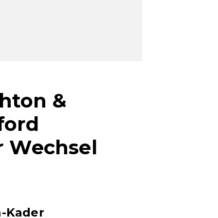
ghton &
ford
er Wechsel
n-Kader