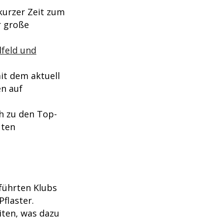
kurzer Zeit zum
r große
lfeld und
it dem aktuell
en auf
ch zu den Top-
uten
führten Klubs
Pflaster.
iten, was dazu