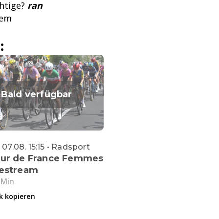
chtige?
ran
nem
:
Bald verfügbar
 07.08. 15:15 • Radsport
our de France Femmes
vestream
 Min
k kopieren