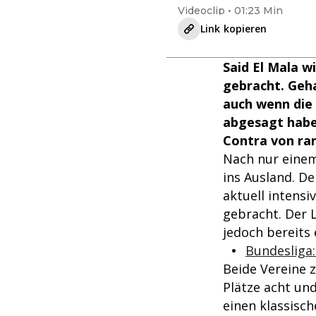
Videoclip • 01:23 Min
Link kopieren
Said El Mala w
gebracht. Geh
auch wenn die 
abgesagt haben
Contra von ran
Nach nur eine
ins Ausland. D
aktuell intens
gebracht. Der L
jedoch bereits
Bundesliga:
Beide Vereine 
Plätze acht und
einen klassisc