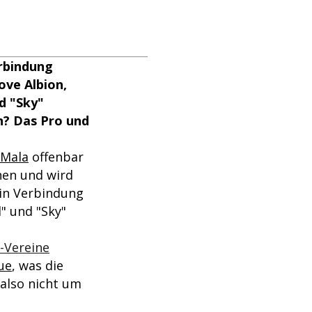
erbindung
ove Albion,
d "Sky"
n? Das Pro und
 Mala
offenbar
hen und wird
 in Verbindung
" und "Sky"
a-Vereine
ue
, was die
 also nicht um