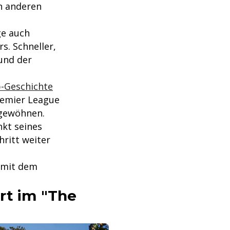
en anderen
ge auch
s. Schneller,
 und der
b-Geschichte
Premier League
 gewöhnen.
nkt seines
hritt weiter
l mit dem
rt im "The