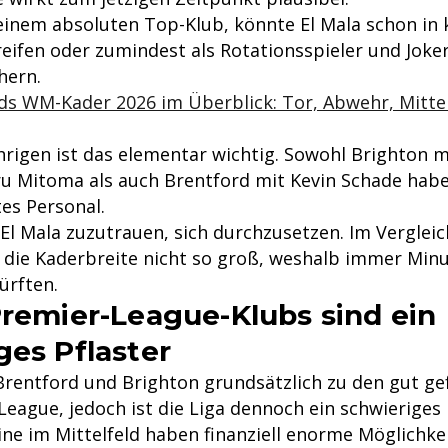
 einem absoluten Top-Klub, könnte El Mala schon in 
eifen oder zumindest als Rotationsspieler und Joke
hern.
ds WM-Kader 2026 im Überblick: Tor, Abwehr, Mitte
hrigen ist das elementar wichtig. Sowohl Brighton m
ru Mitoma als auch Brentford mit Kevin Schade hab
es Personal.
 El Mala zuzutrauen, sich durchzusetzen. Im Verglei
 die Kaderbreite nicht so groß, weshalb immer Min
ürften.
Premier-League-Klubs sind ein
ges Pflaster
rentford und Brighton grundsätzlich zu den gut ge
League, jedoch ist die Liga dennoch ein schwieriges 
ine im Mittelfeld haben finanziell enorme Möglichke