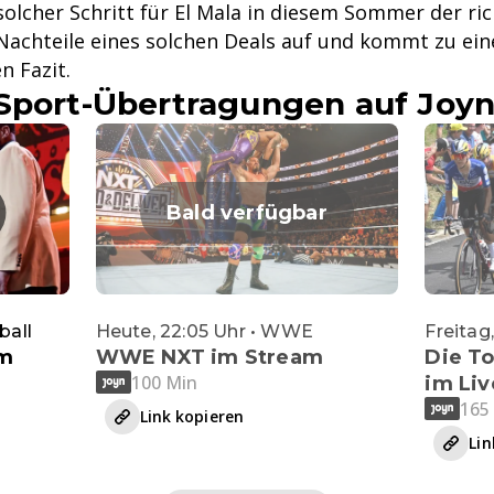
solcher Schritt für El Mala in diesem Sommer der ri
 Nachteile eines solchen Deals auf und kommt zu ei
n Fazit.
Sport-Übertragungen auf Joyn
Bald verfügbar
ball
Heute, 22:05 Uhr • WWE
Freitag,
im
WWE NXT im Stream
Die T
100 Min
im Li
165
Link kopieren
Lin